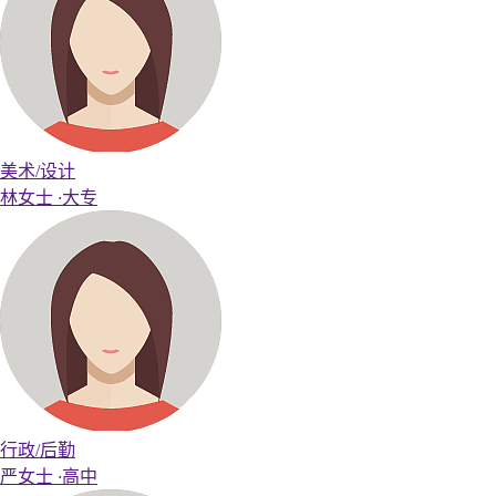
美术/设计
林女士
·
大专
行政/后勤
严女士
·
高中