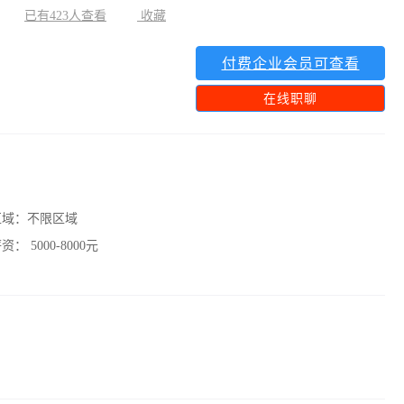
已有423人查看
收藏
付费企业会员可查看
在线职聊
区域：
不限区域
薪资：
5000-8000元