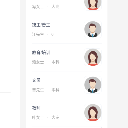
冯女士
·
大专
技工/普工
江先生
·
0
教育/培训
赖女士
·
本科
文员
曾先生
·
本科
教师
叶女士
·
大专